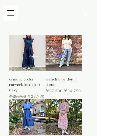
organic cotton
french blue denim
cutwork lace skirt
pants
navy
通常価格
セール価格
￥27,500
￥24,750
通常価格
セール価格
￥29,700
￥23,760