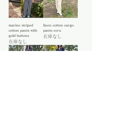
marine striped
linen cotton cargo
cotton pants with
pants ecru
gold buttons
在庫なし
在庫なし
brown polca dot
navy polca dot
viscose skirt
viscose skirt
在庫なし
在庫なし
もっと見る