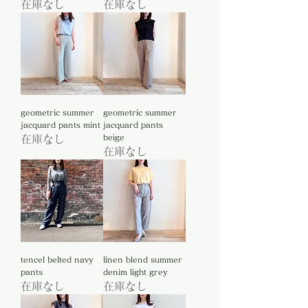
在庫なし
在庫なし
geometric summer
geometric summer
jacquard pants mint
jacquard pants
beige
在庫なし
在庫なし
tencel belted navy
linen blend summer
pants
denim light grey
在庫なし
在庫なし