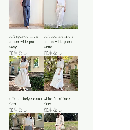
soft sparkle linen
soft sparkle linen
cotton wide pants
cotton wide pants
navy
white
在庫なし
在庫なし
milk tea beige cotton
white floral lace
skirt
skirt
在庫なし
在庫なし