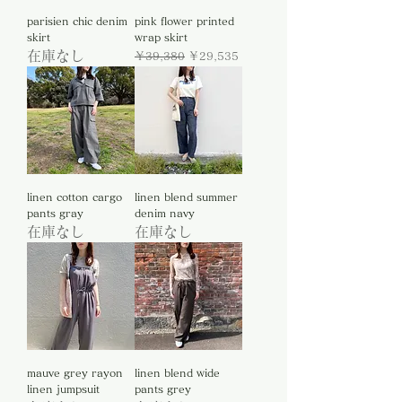
parisien chic denim
pink flower printed
skirt
wrap skirt
在庫なし
通常価格
セール価格
￥39,380
￥29,535
linen cotton cargo
linen blend summer
pants gray
denim navy
在庫なし
在庫なし
mauve grey rayon
linen blend wide
linen jumpsuit
pants grey