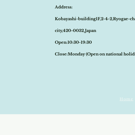
Address:
Kobayashi-building1F,2-4-2,Ryogae-ch
city,420-0032,Japan
Open:10:30-19:30
​Close:Monday (Open on national holi
Home