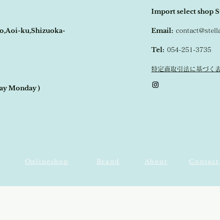
Import select shop S
o,Aoi-ku,Shizuoka-
Email:
contact@stel
Tel:
054-251-3735
特定商取引法に基づく
day Monday )
Onlineshop
​Brand
​About
​Contact