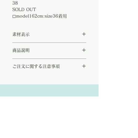
38
SOLD OUT
◻︎model162cm:size36着用
素材表示
◻︎Cotton 100%
商品説明
今年も入荷しましたパリ発『Suncoo』の人
ご注文に関する注意事項
気デニム!
コットン100%の軽やかなデニム素材で美し
こちらの商品は店頭商品として同時販売致し
いシルエットが自慢です。
ております。
程よいハイウエストのパターンは脚長効果が
ご注文のタイミングで商品が完売している可
抜群で、また淡いウオッシュカラーが夏らし
能性もございます。
く旬なスタイリングを完成させてくれます。
Address:
商品が欠品していた場合、改めてメールにて
当店でも人気の高いアイテムで、毎シーズン
ご連絡させて頂きます。
すぐに完売してしまうモデル。
Kobayashi-building1F,2-4-2,Ryogae-cho,Aoi-
その際はご注文頂いた商品はキャンセルとな
この夏お気に入りのデニムをお探しの方は、
りますので、ご了承の程
よろしくお願い致し
ぜひ一度お試しくださいませ♡
ku,Shizuoka-city,420-0032,Japan
ます。
Open:10:30-19:30