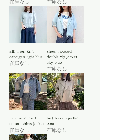
在庫なし
在庫なし
silk linen knit
sheer hooded
cardigan light blue
double zip jacket
sky blue
在庫なし
在庫なし
marine striped
half trench jacket
cotton shirts jacket
coat
在庫なし
在庫なし