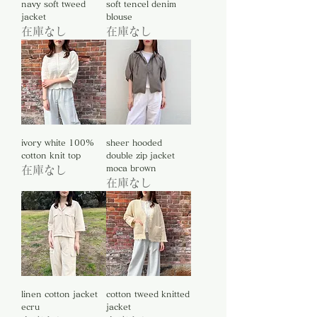
navy soft tweed
soft tencel denim
jacket
blouse
在庫なし
在庫なし
ivory white 100%
sheer hooded
cotton knit top
double zip jacket
moca brown
在庫なし
在庫なし
linen cotton jacket
cotton tweed knitted
ecru
jacket