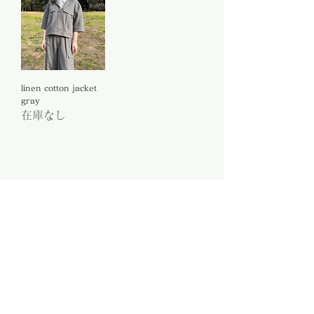
linen cotton jacket
gray
在庫なし
Address: