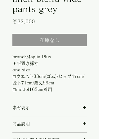
pants grey
価
￥22,000
格
在庫なし
brand:Maglia Plus
＊平置き採寸
one size
◻︎ウエスト33cm(ゴム)/ヒップ47cm/
股下71cm/総丈99cm
◻︎model162cm着用
素材表示
◻︎polyester 49%/cotton33%/linen15%
商品説明
コットンリネン混合の爽やかな素材で作られ