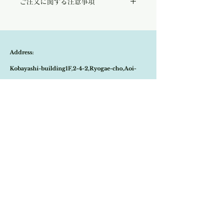
ご注文に関する注意事項
たストレートワイドパンツ。
縦にスッと伸びるワイドシルエットは、脚の
こちらの商品は店頭商品として同時販売致し
ラインを美しくスタイル良く見せてくれま
ております。
す。
ご注文のタイミングで商品が完売している可
また、通気性に優れたコットンリネン素材
能性もございます。
は、日本の夏にも快適な履き心地を約束して
Address:
商品が欠品していた場合、改めてメールにて
くれます。
ご連絡させて頂きます。
程よい張りと落ち感は、上品な印象に映り、
Kobayashi-building1F,2-4-2,Ryogae-cho,Aoi-
その際はご注文頂いた商品はキャンセルとな
お仕事でもプライベートでも様々なシーンで
りますので、ご了承の程
よろしくお願い致し
お召しいただけます。
ku,Shizuoka-city,420-0032,Japan
ます。
Open:10:30-19:30
​Close:Monday (Open on national holiday
Monday )
Import select shop Stella
Email:
contact@stellashop-japan.com
Tel:
054-251-3735
特定商取引法に基づく表記について