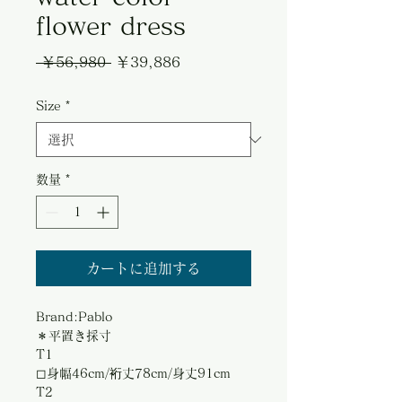
flower dress
通
セ
 ￥56,980 
￥39,886
常
ー
Size
*
価
ル
格
価
格
数量
*
カートに追加する
Brand:Pablo
＊平置き採寸
T1
◻︎身幅46cm/裄丈78cm/身丈91cm
T2