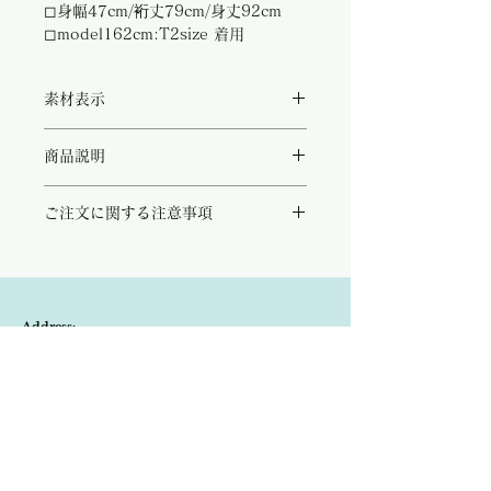
◻︎身幅47cm/裄丈79cm/身丈92cm
◻︎model162cm:T2size 着用
素材表示
表◻︎viscose100%
商品説明
裏◻︎viscose100%
まるでMonetの絵画の様に美しいシャツワ
ご注文に関する注意事項
ンピース。
ピンクやイエロー、グリーンの花々が舞う幻
こちらの商品は店頭商品として同時販売致し
想的なデザインです。
ております。
上質で軽やかなビスコース素材はサラサラと
ご注文のタイミングで商品が完売している可
した着心地で、歩く度に優しく揺れ纏う方を
能性もございます。
上品に魅せてくれます。
Address:
商品が欠品していた場合、改めてメールにて
足元はエナメルシューズでエレガントに、ブ
ご連絡させて頂きます。
ーツやタイツでカジュアルにもお召しいただ
Kobayashi-building1F,2-4-2,Ryogae-cho,Aoi-
その際はご注文頂いた商品はキャンセルとな
ける華やかなドレスです。
りますので、ご了承の程
よろしくお願い致し
ku,Shizuoka-city,420-0032,Japan
ます。
Open:10:30-19:30
​Close:Monday (Open on national holiday