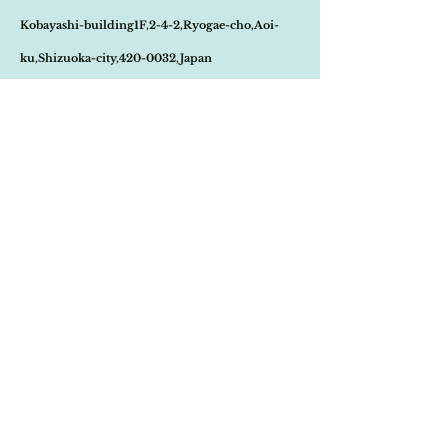
ご連絡させて頂きます。
ティーク商のムッシュより買い付致しまし
Kobayashi-building1F,2-4-2,Ryogae-cho,Aoi-
その際はご注文頂いた商品はキャンセルとな
た。
りますので、ご了承の程
よろしくお願い致し
ワインパーティー等でデザートやハム、チー
ku,Shizuoka-city,420-0032,Japan
ます。
ズ等をカットして頂く時にもお洒落で素敵で
尚、ビンテージ、またはアンティーク商品の
すね。
Open:10:30-19:30
為、経年に伴う変色や傷などは、返品の対象
の不良品となりませんので、ご返品はお受け
​Close:Monday (Open on national holiday
致しかねます。
Monday )
恐れ入りますが、状態をお写真で十分ご確認
の上お買い求めくださいませ。
Import select shop Stella
また、こちらの在庫は一点のみとなります。
Email:
contact@stellashop-japan.com
Tel:
054-251-3735
特定商取引法に基づく表記について
Home
Onlineshop
​Brand
​About