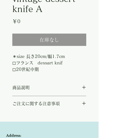
knife A
価
￥0
格
在庫なし
＊size
長さ20cm/幅1.7cm
◻︎フランス dessart knif
◻︎20世紀中期
商品説明
フランスのカトラリーブランドVeritable
ご注文に関する注意事項
DUMAS&Cie のデザートナイフ。
刃物部分はステンレス、そして持ち手は角と
こちらの商品は店頭商品として同時販売致し
思われ、何とも温もりのある味わい深いお品
ております。
です。
ご注文のタイミングで商品が完売している可
およそ1950年〜70年代に作らた古いお品で
能性もございます。
すが、サビなどもなく美しい状態です。
Address:
商品が欠品していた場合、改めてメールにて
フランスの蚤の市にて、カトラリー専門アン