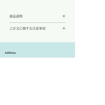
商品説明
フランスのアクセサリーブランド『BMDJ』
ご注文に関する注意事項
のヴィンテージブレスレット。
鮮やかなターコイズカラーのエナメル装飾に
こちらの商品は店頭商品として同時販売致し
小さなお花の中に薄いブルーのラインストー
ております。
ンをあしらった華やかなデザインが印象的で
ご注文のタイミングで商品が完売している可
す。
能性もございます。
丸いモチーフが連なったリズムのあるデザイ
Address:
商品が欠品していた場合、改めてメールにて
ンで、手元を明るく彩っています。
ご連絡させて頂きます。
存在感がありアクセントとなり、夏のコーデ
Kobayashi-building1F,2-4-2,Ryogae-cho,Aoi-
その際はご注文頂いた商品はキャンセルとな
が華やぎます。
りますので、ご了承の程よろしくお願い致し
およそ1980'から90'のヴィンテージアイテ
ku,Shizuoka-city,420-0032,Japan
ます。
ムとなります。
尚、ビンテージ、またはアンティーク商品の
パリのジュシュー蚤の市にて、アクセサリー
Open:10:30-19:30
為、経年に伴う変色や傷などは、返品の対象
を専門に扱うマダムより買い付け致しまし
の不良品となりませんので、ご返品はお受け
​Close:Monday (Open on national holiday
た。
致しかねます。
Monday )
恐れ入りますが、状態をお写真で十分ご確認
の上お買い求めくださいませ。
Import select shop Stella