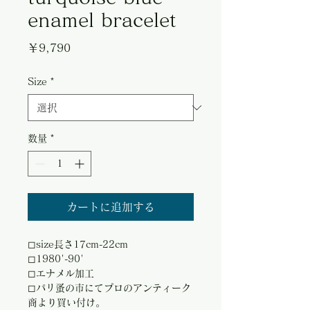
enamel bracelet
価
￥9,790
格
Size
*
数量
*
カートに追加する
◻︎size長さ17cm-22cm
◻︎1980'-90'
◻︎エナメル加工
◻︎パリ蚤の市にてプロのアンティーク
商より買い付け。