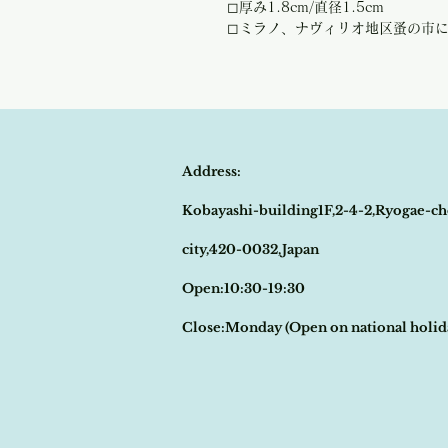
◻︎厚み1.8cm/直径1.5cm
◻︎ミラノ、ナヴィリオ地区蚤の市
Address:
Kobayashi-building1F,2-4-2,Ryogae-ch
city,420-0032,Japan
Open:10:30-19:30
​Close:Monday (Open on national holi