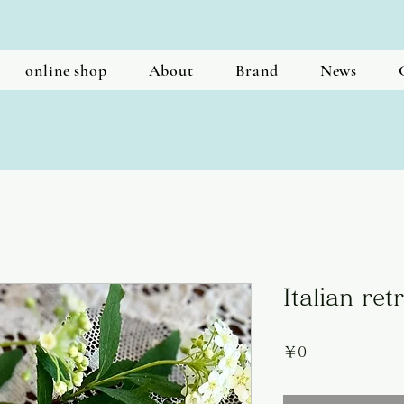
online shop
About
Brand
News
Italian ret
価
￥0
格