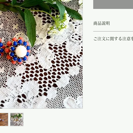
商品説明
ブルー、オレンジ、そし
ご注文に関する注意
色が華やかなイヤリング
ミラノのアクセサリーを
こちらの商品は店頭商品
縁があり買い付け致しま
ご注文のタイミングで商
お花の様に見えるデザイ
商品が欠品していた場合
ビーズで作られています
す。
1970年代のデッドス
その際はご注文頂いた商
どの使用感もなくとても
の程
よろしくお願い致し
これからの季節にぴった
尚、ビンテージ、または
存在感のあるイヤリング
や傷などは、返品の対象
受け致しかねます。
恐れ入りますが、状態を
さいませ。