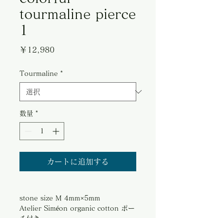
tourmaline pierce
1
価
￥12,980
格
Tourmaline
*
数量
*
カートに追加する
stone size M 4mm×5mm
Atelier Siméon organic cotton ポー