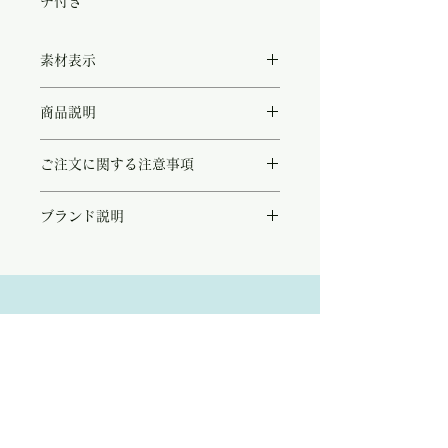
チ付き
素材表示
◻︎tourmaline (トルマリン）/ K18 gold
商品説明
plated(5micron)
インド、ジャイプールでデザイナーMarion
ご注文に関する注意事項
により直接買い付けの厳選されたトルマリン
ピアス。
天然石を使用し職人のハンドメイドでお作り
それぞれの石に全て個性があり美しい輝きを
ブランド説明
しておりますので、同じアイテムでもストー
放っており、またカットも素晴らしく日の光
ンの色や形、大きさ等はお写真の物と若干の
を取り込みキラキラと輝きます。
☆Atelier Siméon☆
誤差もございます。
全て1ピースずつ販売しておりますので、お
ギリシャの鍛冶職人であった祖父の名
また、こちらの商品は店頭商品として同時販
一つだけ付けられたり、またアシンメトリー
前"Siméon"から名付けたブランド名は、彼
売致しております。
に付けられてもお洒落です。
女の祖父に対する尊敬と深い敬意が感じられ
ご注文のタイミングで商品が完売している可
Address:
ます。
能性もございます。
インドなど世界中を旅し石選びから彫金に至
商品が欠品していた場合、改めてメールにて
Kobayashi-building1F,2-4-2,Ryogae-cho,Aoi-
るまで、
ご連絡させて頂きます。
全ての工程を彼女自身によって仕上げられた
その際はご注文頂いた商品はキャンセルとな
ku,Shizuoka-city,420-0032,Japan
愛に包まれたジュエリーアイテムが並びま
りますので、ご了承の程
よろしくお願い致し
す。
ます。
Open:10:30-19:30
自然から誕生した美しい天然石のそれぞれの