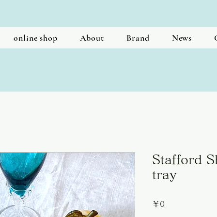
online shop
About
Brand
News
Stafford 
tray
価
￥0