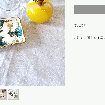
格
商品説明
Crown Stafford
ご注文に関する注意
ターコイズブルーとゴー
し出します。トレイの底
こちらの商品は店頭商品
レイとして、またご自宅
ご注文のタイミングで商
も素敵です。およそ193
商品が欠品していた場合
ます。
す。
その際はご注文頂いた商
の程よろしくお願い致し
尚、ビンテージ、または
や傷などは、返品の対象
受け致しかねます。
恐れ入りますが、状態を
さいませ。