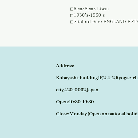
◻︎6cm×8cm×1.5cm
◻︎1930's-1960's
◻︎Sttaford Siire ENGLAND E
Address:
Kobayashi-building1F,2-4-2,Ryogae-ch
city,420-0032,Japan
Open:10:30-19:30
​Close:Monday (Open on national holi