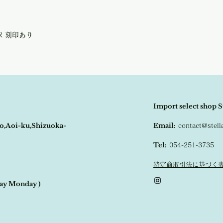
STR 刻印あり
Import select shop S
o,Aoi-ku,Shizuoka-
Email:
contact@stel
Tel:
054-251-3735
特定商取引法に基づく
day Monday )