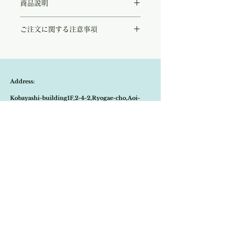
商品説明
アールヌーボーのデザインが美しいシルバー
ご注文に関する注意事項
プレートのシュガートング。
流れる様な草木やリボンの装飾が上品で華や
こちらの商品は店頭商品として同時販売致し
かです。
ております。
きっと淑女のお茶会に使われていたであろう
ご注文のタイミングで商品が完売している可
女性らしい優しいデザインは見る人の心を癒
能性もございます。
します。
Address:
商品が欠品していた場合、改めてメールにて
シルバーの刻印がございますが、見えにくく
ご連絡させて頂きます。
なっております。
Kobayashi-building1F,2-4-2,Ryogae-cho,Aoi-
その際はご注文頂いた商品はキャンセルとな
パリの蚤の市にてシルバーのカトラリーを専
りますので、ご了承の程よろしくお願い致し
門に扱うアンティーク商から買い付けを致し
ku,Shizuoka-city,420-0032,Japan
ます。
ました。
尚、ビンテージ、またはアンティーク商品の
ムッシュのお話ではデザインからも1930's
Open:10:30-19:30
為、経年に伴う変色や傷などは、返品の対象
前後の物であろうと伺っております。
の不良品となりませんので、ご返品はお受け
​Close:Monday (Open on national holiday
多少の小傷はありますが、大変良いコンディ
致しかねます。
ションです。
Monday )
恐れ入りますが、状態をお写真で十分ご確認
の上お買い求めくださいませ。
Import select shop Stella
Email:
contact@stellashop-japan.com
Tel:
054-251-3735