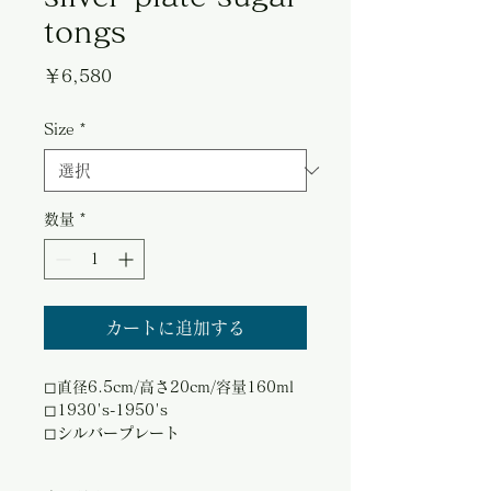
tongs
価
￥6,580
格
Size
*
数量
*
カートに追加する
◻︎直径6.5cm/高さ20cm/容量160ml
◻︎1930's-1950's
◻︎シルバープレート