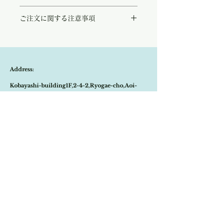
アールヌーボーの時代が色濃く反映されたシ
ご注文に関する注意事項
ルバーカラーのピルケース。
草花や波のデザインが素敵です。
こちらの商品は店頭商品として同時販売致し
またハンドメイドのこちらは、手に持つとコ
ております。
ロンと収まりきっと職人さんが丁寧に作られ
ご注文のタイミングで商品が完売している可
たであろう愛が感じられます。
能性もございます。
古いお品で刻印は入っていませんが、アンテ
Address:
商品が欠品していた場合、改めてメールにて
ィーク商よりシルバープレート、年代は
ご連絡させて頂きます。
1950’sと伺っております。
Kobayashi-building1F,2-4-2,Ryogae-cho,Aoi-
その際はご注文頂いた商品はキャンセルとな
パリの左岸6区の蚤の市にて小物入れを専門
りますので、ご了承の程よろしくお願い致し
に扱うアンティーク商より買い付け致しまし
ku,Shizuoka-city,420-0032,Japan
ます。
た。
尚、ビンテージ、またはアンティーク商品の
Open:10:30-19:30
為、経年に伴う変色や傷などは、返品の対象
の不良品となりませんので、ご返品はお受け
​Close:Monday (Open on national holiday
致しかねます。
Monday )
恐れ入りますが、状態をお写真で十分ご確認
の上お買い求めくださいませ。
Import select shop Stella
Email:
contact@stellashop-japan.com
Tel:
054-251-3735
特定商取引法に基づく表記について