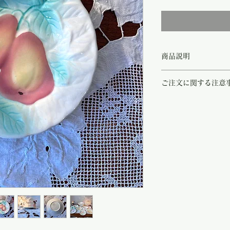
格
商品説明
フランス東部、サラン レ
ご注文に関する注意
制作が始まりました。
アイボリーの柔らかな印
こちらの商品は店頭商品
フルーツが瑞々しく描か
ご注文のタイミングで商
てしまいます。
商品が欠品していた場合
『バルボティーヌ』フラ
す。
通り、表面は凹凸があり
その際はご注文頂いた商
貫入が見られますが、欠
の程
よろしくお願い致し
ん。デッドストックの可
尚、ビンテージ、または
およそ1957-1970年
や傷などは、返品の対象
受け致しかねます。
恐れ入りますが、状態を
さいませ。
また、こちらは在庫が数
違う場合もございます。
さいませ。