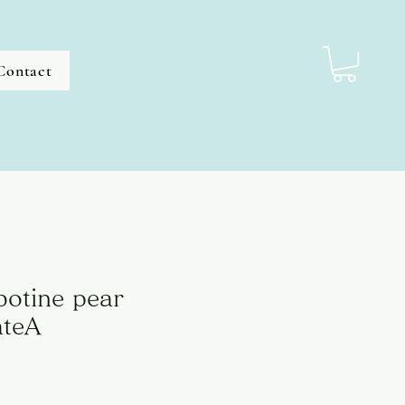
Contact
botine pear
ateA