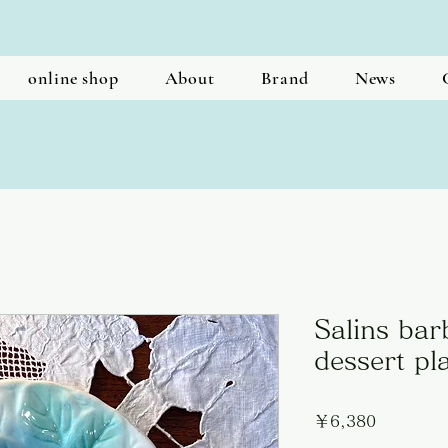
online shop
About
Brand
News
Salins bar
dessert pl
価
￥6,380