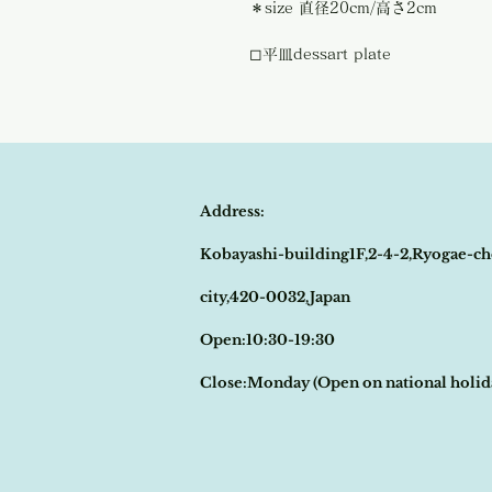
＊size 直径20cm/高さ2cm
◻︎平皿dessart plate
Address:
Kobayashi-building1F,2-4-2,Ryogae-ch
city,420-0032,Japan
Open:10:30-19:30
​Close:Monday (Open on national holi