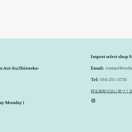
Import select shop S
o,Aoi-ku,Shizuoka-
Email:
contact@stel
Tel:
054-251-3735
特定商取引法に基づく
day Monday )