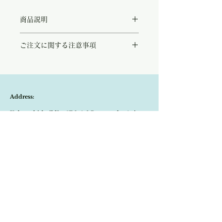
商品説明
フランス北部サンタマンレゾーでニコラ：デ
ご注文に関する注意事項
ムティエが1705年に創業した窯元です。
優しいピンクやレモン、サックスブルーに色
こちらの商品は店頭商品として同時販売致し
付けられた野花に周りを囲む金彩が華やかで
ております。
上品なデザイン。
ご注文のタイミングで商品が完売している可
残念ながら現在は廃業してしまったため、コ
能性もございます。
レクターが非常に多い人気のアイテムです。
Address:
商品が欠品していた場合、改めてメールにて
現在市場に出回っているものは全てアンティ
ご連絡させて頂きます。
ーク、またはヴィンテージのみとなり、今後
Kobayashi-building1F,2-4-2,Ryogae-cho,Aoi-
その際はご注文頂いた商品はキャンセルとな
もより人気が高まっていくと思われます。
りますので、ご了承の程よろしくお願い致し
およそ1950'sに作られたプレートです。
ku,Shizuoka-city,420-0032,Japan
ます。
長くアンティークプレートやグラス等を専門
尚、ビンテージ、またはアンティーク商品の
に扱うフランス人アンティーク商より直接買
Open:10:30-19:30
為、経年に伴う変色や傷などは、返品の対象
い付けを致しました。
の不良品となりませんので、ご返品はお受け
​Close:Monday (Open on national holiday
致しかねます。
Monday )
恐れ入りますが、状態をお写真で十分ご確認
の上お買い求めくださいませ。
Import select shop Stella
Email:
contact@stellashop-japan.com