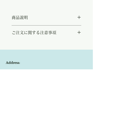
商品説明
1940's-50's年代のプチポワンのヴィンテ
ご注文に関する注意事項
ージ香水瓶。
黒地に薔薇の花が刺繍された手刺繍が印象的
こちらの商品は店頭商品として同時販売致し
な一点です。
ております。
ガラスのわずかな歪みがあり、手吹きの時代
ご注文のタイミングで商品が完売している可
に作られた証拠となる古いお品です。
能性もございます。
ゴールドトーンの透かしの装飾がクラシカル
Address:
商品が欠品していた場合、改めてメールにて
な雰囲気を引き立て、お部屋のアクセントに
ご連絡させて頂きます。
なる存在感のあるアイテムです。
Kobayashi-building1F,2-4-2,Ryogae-cho,Aoi-
その際はご注文頂いた商品はキャンセルとな
状態もとてもよく手にとってただいてもすっ
りますので、ご了承の程よろしくお願い致し
ぽりとおさまる可愛らしいサイズ。
ku,Shizuoka-city,420-0032,Japan
ます。
パリの蚤の市にて、アンティークアクセサリ
尚、ビンテージ、またはアンティーク商品の
ー専門のムッシュより買い付けをいたしまし
Open:10:30-19:30
為、経年に伴う変色や傷などは、返品の対象
た。
の不良品となりませんので、ご返品はお受け
​Close:Monday (Open on national holiday
致しかねます。
Monday )
恐れ入りますが、状態をお写真で十分ご確認
の上お買い求めくださいませ。
Import select shop Stella