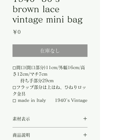
brown lace
vintage mini bag
価
￥0
格
在庫なし
◻︎間口(開口部分)11cm/外幅16cm/高
さ12cm/マチ7cm
持ち手部分29cm
◻︎フラップ部分は上はね、ひねりロッ
ク金具
◻︎ made in Italy 1940's Vintage
素材表示
◻︎表はシルク素材にコットンレースを被せて
商品説明
おります