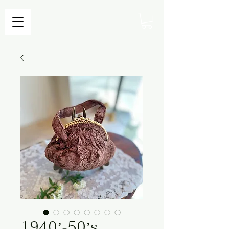
1940’-50’s