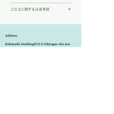
◻︎裏側 シルク
柔らかなブラウンのレースが上品で美しいヴ
◻︎チェーン、口金部分ゴールドメッキ
ご注文に関する注意事項
ィンテージバッグ。
◻︎ミラノ買い付け スペシャルプライス
この度ヴェネチアのアンティーク商のマダム
こちらの商品は店頭商品として同時販売致し
から買い付け致しました。
ております。
がま口の開口部分は現代では珍しく横に開く
ご注文のタイミングで商品が完売している可
タイプでエレガント。淑女がパーティーに出
能性もございます。
向くシーンが目に浮かぶようです。
Address:
商品が欠品していた場合、改めてメールにて
およそ1940'年代から1950'年代にイタリア
ご連絡させて頂きます。
で作られたバッグは古いお品ですが大変状態
Kobayashi-building1F,2-4-2,Ryogae-cho,Aoi-
その際はご注文頂いた商品はキャンセルとな
もよく素晴らしいコンディションです。
りますので、ご了承の程
よろしくお願い致し
ミラノ、ナヴィリオ地区で月に一度だけ開催
ku,Shizuoka-city,420-0032,Japan
ます。
されイラリア中のアンティーク商が川沿いに
尚、ビンテージ、またはアンティーク商品の
集まる、歴史ある蚤の市で買い付け致しまし
Open:10:30-19:30
為、経年に伴う変色や傷などは、返品の対象
た。
の不良品となりませんので、ご返品はお受け
​Close:Monday (Open on national holiday
致しかねます。
Monday )
恐れ入りますが、状態をお写真で十分ご確認
の上お買い求めくださいませ。
Import select shop Stella
Email:
contact@stellashop-japan.com
Tel:
054-251-3735
特定商取引法に基づく表記について