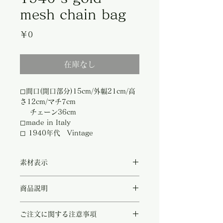
mesh chain bag
価
￥0
格
在庫なし
◻︎間口(開口部分)15cm/外幅21cm/高
さ12cm/マチ7cm
チェーン36cm
◻︎made in Italy
◻︎ 1940年代 Vintage
素材表示
◻︎外側ゴールドメッキのメッシュ素材
商品説明
◻︎内側シルク
◻︎チェーン及び口金/ゴールドメッキ
華やかなゴールドメッシュのがま口タイプヴ
◻︎ミラノナヴィオリ地区蚤の市で買い付け
ご注文に関する注意事項
ィンテージバッグ。