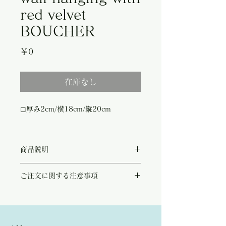
red velvet
BOUCHER
価
￥0
格
在庫なし
◻︎厚み2cm/横18cm/縦20cm
商品説明
フランスで1950年前後に作られた、
ご注文に関する注意事項
LANCRET の絵画をボルドーのベルベット
とゴールドの木枠で囲んだ美しい壁掛け。
こちらの商品は店頭商品として同時販売致し
Franşois Boucher はフランスのロココ美術
ております。
を代表する宮廷画家です。
ご注文のタイミングで商品が完売している可
そんな彼の作品『Le nid』正午という題材
能性もございます。
の絵をブリキ素材に乗せた珍しい壁掛けで