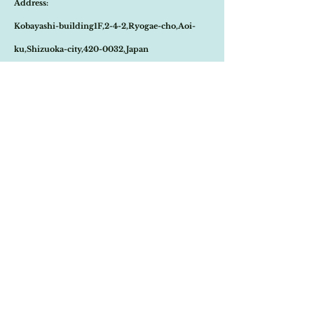
Address:
商品が欠品していた場合、改めてメールにて
す。
ご連絡させて頂きます。
CK6/64とNo.が記されており、職人により
Kobayashi-building1F,2-4-2,Ryogae-cho,Aoi-
その際はご注文頂いた商品はキャンセルとな
丁寧に作られていた事が想像出来ます。
りますので、ご了承の程
よろしくお願い致し
こちらはブリキの絵の周りの枠外れや木枠の
ku,Shizuoka-city,420-0032,Japan
ます。
多少の劣化も見られます為、お値段にも反映
尚、ビンテージ、またはアンティーク商品の
させて頂いております。
Open:10:30-19:30
為、経年に伴う変色や傷などは、返品の対象
パリの三大蚤の市ヴァンブで主に壁飾りや家
の不良品となりませんので、ご返品はお受け
​Close:Monday (Open on national holiday
具を扱うアンティーク商とご縁があり買い付
致しかねます。
けました。
Monday )
恐れ入りますが、状態をお写真で十分ご確認
の上お買い求めくださいませ。
Import select shop Stella
Email:
contact@stellashop-japan.com
Tel:
054-251-3735
特定商取引法に基づく表記について
Home
Onlineshop
​Brand
​About