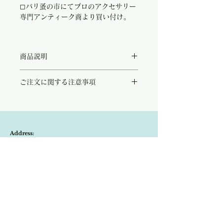
◻︎パリ蚤の市にてプロのアクセサリー
専門アンティーク商より買い付け。
商品説明
ドレッサーの上にそっと置かれていたであろ
ご注文に関する注意事項
う小さな陶器の箱。
柔らかな白磁に一つ一つ描かれた淡い花。
こちらの商品は店頭商品として同時販売致し
裏には、『décor main』とC.Tの文字がそ
ております。
っと刻まれており、作者のサインからも温も
ご注文のタイミングで商品が完売している可
りが感じられます。
能性もございます。
コロンとした五角形の形は上品で、指輪や小
Address:
商品が欠品していた場合、改めてメールにて
さな耳飾りをしまうのに、ちょうど良いサイ
ご連絡させて頂きます。
ズです。
Kobayashi-building1F,2-4-2,Ryogae-cho,Aoi-
その際はご注文頂いた商品はキャンセルとな
およそ1950's から1960'sに作られたであ
りますので、ご了承の程よろしくお願い致し
ろう優しさに包まれたハンドペイントのアク
ku,Shizuoka-city,420-0032,Japan
ます。
セサリーボックスは、パリの蚤の市でプロの
尚、ビンテージ、またはアンティーク商品の
アンティーク商から買い付けました。
Open:10:30-19:30
為、経年に伴う変色や傷などは、返品の対象
の不良品となりませんので、ご返品はお受け
​Close:Monday (Open on national holiday
致しかねます。
Monday )
恐れ入りますが、状態をお写真で十分ご確認