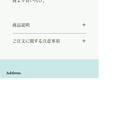
商より買い付け。
商品説明
パリ蚤の市で買い付けた1940's-50'sのブ
ご注文に関する注意事項
ラックミニバッグ。
細かなプリーツが生み出す立体感、コロンと
こちらの商品は店頭商品として同時販売致し
丸みのあるフォルム、金具のガラスのパー
ております。
ツ、どれをとっても美しく気品が感じられま
ご注文のタイミングで商品が完売している可
す。
能性もございます。
古いお品ですので、石はずれやスレ等はあり
Address:
商品が欠品していた場合、改めてメールにて
ますが、とても良い状態です。
ご連絡させて頂きます。
パリ蚤の市に30年以上出展されているバッ
Kobayashi-building1F,2-4-2,Ryogae-cho,Aoi-
その際はご注文頂いた商品はキャンセルとな
グやレース等を専門に扱うアンティーク商の
りますので、ご了承の程よろしくお願い致し
マダムより買い付け致しました。
ku,Shizuoka-city,420-0032,Japan
ます。
尚、ビンテージ、またはアンティーク商品の
Open:10:30-19:30
為、経年に伴う変色や傷などは、返品の対象
の不良品となりませんので、ご返品はお受け
​Close:Monday (Open on national holiday
致しかねます。
Monday )
恐れ入りますが、状態をお写真で十分ご確認
の上お買い求めくださいませ。
Import select shop Stella