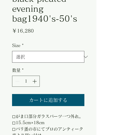
evening
bag1940's-50's
価
￥16,280
格
Size
*
数量
*
カートに追加する
◻︎がま口部分ガラスパーツ一つ外れ。
◻︎15.5cm×18cm
◻︎パリ蚤の市にてプロのアンティーク