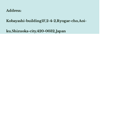
ご注文のタイミングで商品が完売している可
リネンやコットン素材のブラウスや、ウール
能性もございます。
のタートル等天然素材のトップスにとても映
Address:
商品が欠品していた場合、改めてメールにて
えて素敵です。
ご連絡させて頂きます。
パリの三大蚤の市クリニャンクールで、アン
Kobayashi-building1F,2-4-2,Ryogae-cho,Aoi-
その際はご注文頂いた商品はキャンセルとな
ティークアクセサリーを専門に扱うショップ
りますので、ご了承の程
よろしくお願い致し
にて買い付け致しました。
ku,Shizuoka-city,420-0032,Japan
ます。
尚、ビンテージ、またはアンティーク商品の
Open:10:30-19:30
為、経年に伴う変色や傷などは、返品の対象
の不良品となりませんので、ご返品はお受け
​Close:Monday (Open on national holiday
致しかねます。
Monday )
恐れ入りますが、状態をお写真で十分ご確認
の上お買い求めくださいませ。
Import select shop Stella
Email:
contact@stellashop-japan.com
Tel:
054-251-3735
特定商取引法に基づく表記について
Home
Onlineshop