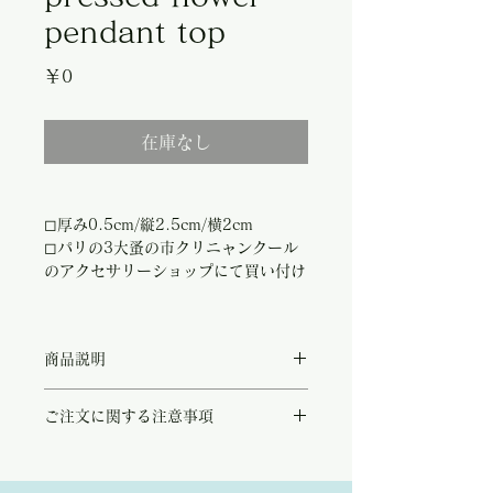
pendant top
価
￥0
格
在庫なし
◻︎厚み0.5cm/縦2.5cm/横2cm
◻︎パリの3大蚤の市クリニャンクール
のアクセサリーショップにて買い付け
商品説明
ブラックのベースに可愛らしい野花を押し花
ご注文に関する注意事項
にした儚げな印象のペンダントトップ。
フランスで1960〜70年代に作られたこちら
こちらの商品は店頭商品として同時販売致し
は、シックでなんとも上品な雰囲気のあるア
ております。
イテムです。