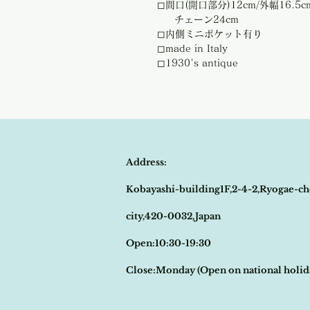
◻︎間口(開口部分)12cm/外幅16.5c
チェーン24cm
◻︎内側ミニポケット有り
◻︎made in Italy
◻︎1930's antique
Address:
Kobayashi-building1F,2-4-2,Ryogae-ch
city,420-0032,Japan
Open:10:30-19:30
​Close:Monday (Open on national holi