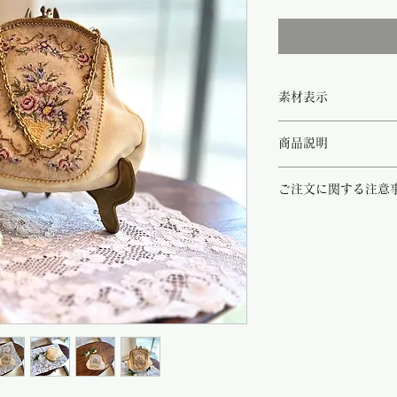
格
素材表示
◻︎外側シルク/コットン
商品説明
◻︎内側シルク
◻︎チェーンゴールドメッ
柔らかなベージュのシル
◻︎ミラノ、ナヴィリオ
ご注文に関する注意
たミニハンドバッグ。
ヴェネチアのアンティー
こちらの商品は店頭商品
はおよそ100年ほど前の
ご注文のタイミングで商
品です。
商品が欠品していた場合
丁寧な手刺繍がとにかく
す。
繋ぎめも全てハンドメイ
その際はご注文頂いた商
きっとイタリアの貴婦人
の程
よろしくお願い致し
ミラノ、ナヴィリオ地区
尚、ビンテージ、または
ンティーク商が川沿いに
や傷などは、返品の対象
ました。
受け致しかねます。
恐れ入りますが、状態を
さいませ。