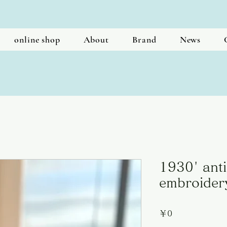
online shop
About
Brand
News
1930' anti
embroider
価
￥0