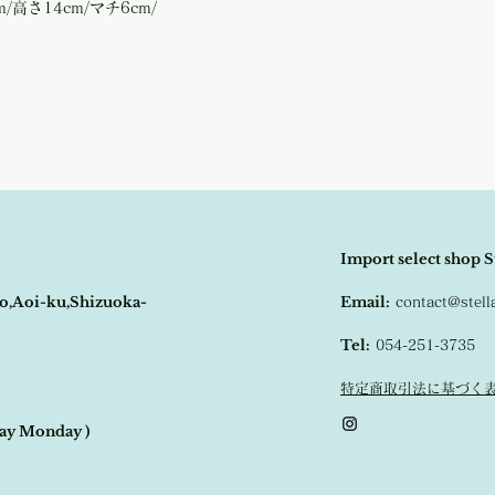
m/高さ14cm/マチ6cm/
Import select shop S
o,Aoi-ku,Shizuoka-
Email:
contact@stel
Tel:
054-251-3735
特定商取引法に基づく
day Monday )