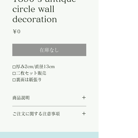
circle wall
decoration
価
￥0
格
在庫なし
◻︎厚み2cm/直径13cm
◻︎二枚セット販売
◻︎裏面は紙張り
商品説明
この度パリ右岸で行われたアンティーク蚤の
ご注文に関する注意事項
市でご縁のあった二枚のサークル型壁掛け。
1890年代、およそ120年以上前にフランス
こちらの商品は店頭商品として同時販売致し
で作られたこちらは、当時でも大変貴重であ
ております。
った蝶々の標本を始め、リネンやコットン等
ご注文のタイミングで商品が完売している可
のファブリックで作られた可愛らしい花々が