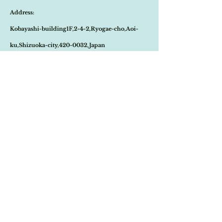
能性もございます。
丁寧に飾られています。
Address:
商品が欠品していた場合、改めてメールにて
円盤型の部分は木製でゴールドにペイントさ
ご連絡させて頂きます。
れており、裏には紙が貼られていますが、紙
Kobayashi-building1F,2-4-2,Ryogae-cho,Aoi-
その際はご注文頂いた商品はキャンセルとな
の色からもかなり古いお品と想像が出来ま
りますので、ご了承の程
よろしくお願い致し
す。
ku,Shizuoka-city,420-0032,Japan
ます。
こちらを見つけた時にあまりの美しさにしば
尚、ビンテージ、またはアンティーク商品の
らく動けず見惚れてしまい、すぐさま買い付
Open:10:30-19:30
為、経年に伴う変色や傷などは、返品の対象
けを心に決めたのですが、お値段が予想を大
の不良品となりませんので、ご返品はお受け
​Close:Monday (Open on national holiday
きく越えていましたので、何度もそちらに戻
致しかねます。
ってはムッシュと交渉を重ねてやっと手に入
Monday )
恐れ入りますが、状態をお写真で十分ご確認
れる事の出来た思い出深いお品です。
の上お買い求めくださいませ。
こちらは二枚セット販売とさせて頂きます。
Import select shop Stella
Email:
contact@stellashop-japan.com
Tel:
054-251-3735
特定商取引法に基づく表記について
Home
Onlineshop
​Brand