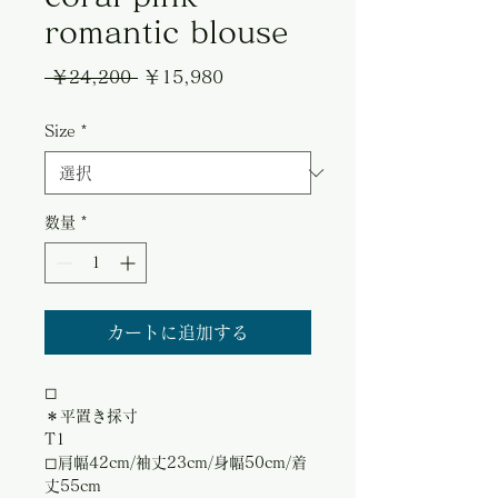
romantic blouse
通
セ
 ￥24,200 
￥15,980
常
ー
Size
*
価
ル
格
価
格
数量
*
カートに追加する
◻︎
＊平置き採寸
T1
◻︎肩幅42cm/袖丈23cm/身幅50cm/着
丈55cm