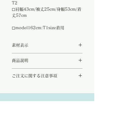
T2
◻︎肩幅43cm/袖丈25cm/身幅53cm/着
丈57cm
◻︎model162cm:T1size着用
素材表示
◻︎recycle polyester100%
商品説明
春らしいコーラルピンクがキュートなデザイ
ご注文に関する注意事項
ンブラウス。
胸元で結ぶリボンテッドスタイルが愛らしく
こちらの商品は店頭商品として同時販売致し
優しい雰囲気でロマンテックなアイテムで
ております。
す。
ご注文のタイミングで商品が完売している可
ショルダーに施された凝ったステッチやプリ
能性もございます。
ーツデザインは、デニムを始めカーゴパンツ
Address:
商品が欠品していた場合、改めてメールにて
やリネンワイドパンツetc..様々なボトムス
ご連絡させて頂きます。
とも相性の良いトップスです。
Kobayashi-building1F,2-4-2,Ryogae-cho,Aoi-
その際はご注文頂いた商品はキャンセルとな
また、コーラルピンクは癒しのお色で女性の
りますので、ご了承の程
よろしくお願い致し
お顔を血色良く美しく魅せてくれる最高のカ
ku,Shizuoka-city,420-0032,Japan
ます。
ラーです。