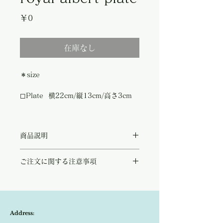
価
￥0
格
在庫なし
＊size
◻︎Plate 横22cm/縦13cm/高さ3cm
商品説明
1950's頃の1896年創業のイギリスを代表
ご注文に関する注意事項
するブランドのお皿。
1897年にはビクトリア女王即位60周年記念
こちらの商品は店頭商品として同時販売致し
の記念品を依頼され1904年に『ロイヤル』
ております。
の称号を得ました。
ご注文のタイミングで商品が完売している可
能性もございます。
Address:
商品が欠品していた場合、改めてメールにて