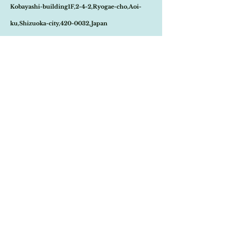
ご連絡させて頂きます。
Kobayashi-building1F,2-4-2,Ryogae-cho,Aoi-
その際はご注文頂いた商品はキャンセルとな
りますので、ご了承の程
よろしくお願い致し
ku,Shizuoka-city,420-0032,Japan
ます。
尚、ビンテージ、またはアンティーク商品の
Open:10:30-19:30
為、経年に伴う変色や傷などは、返品の対象
の不良品となりませんので、ご返品はお受け
​Close:Monday (Open on national holiday
致しかねます。
Monday )
恐れ入りますが、状態をお写真で十分ご確認
の上お買い求めくださいませ。
Import select shop Stella
また、こちらは在庫が数枚ございますので、
状態等お写真の物と違う場合もございます。
Email:
contact@stellashop-japan.com
そちらの点に付きましても何卒ご了承下さい
ませ。
Tel:
054-251-3735
特定商取引法に基づく表記について
Home
Onlineshop
​Brand
​About