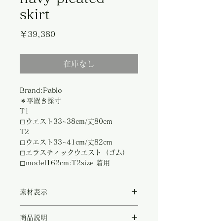
skirt
価
￥39,380
格
在庫なし
Brand:Pablo
＊平置き採寸
T1
◻︎ウエスト33~38cm/丈80cm
T2
◻︎ウエスト33~41cm/丈82cm
◻︎エラスティックウエスト（ゴム）
◻︎model162cm:T2size 着用
素材表示
◻︎polyester100%
商品説明