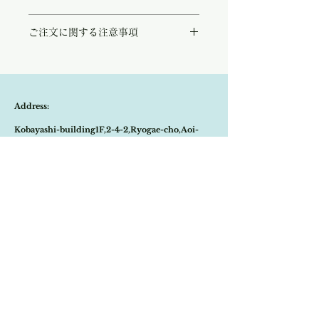
サテンの様な光沢が優雅なAラインプリーツ
ご注文に関する注意事項
スカート。
深いネイビーブルーが上品でゴージャスな印
こちらの商品は店頭商品として同時販売致し
象となり歩く度に素敵にたなびきます。
ております。
今シーズン一押しのボウタイブラウスやジャ
ご注文のタイミングで商品が完売している可
ケットとの相性も抜群です。
能性もございます。
パリのPabloショップでも大人気のエレガン
Address:
商品が欠品していた場合、改めてメールにて
トなスカートです。
ご連絡させて頂きます。
Kobayashi-building1F,2-4-2,Ryogae-cho,Aoi-
その際はご注文頂いた商品はキャンセルとな
りますので、ご了承の程
よろしくお願い致し
ku,Shizuoka-city,420-0032,Japan
ます。
Open:10:30-19:30
​Close:Monday (Open on national holiday
Monday )
Import select shop Stella
Email:
contact@stellashop-japan.com
Tel:
054-251-3735