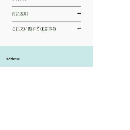
◻︎rayon78%/nylon18%/linen4%
商品説明
とろみのある落ち感の美しい、レーヨンリネ
ご注文に関する注意事項
ン混素材のオールインワン。
ほんのりモーヴを感じるニュアンスグレーが
こちらの商品は店頭商品として同時販売致し
大人の装いに優しく寄り添います。
ております。
ベアトップのようなすっきりとした胸元に緩
ご注文のタイミングで商品が完売している可
やかに流れるシルエット。
能性もございます。
ウエストのドローコードでお好みのバランス
Address:
商品が欠品していた場合、改めてメールにて
に調節していただけます。
ご連絡させて頂きます。
コットンリネンのニットやTシャツなど、季
Kobayashi-building1F,2-4-2,Ryogae-cho,Aoi-
その際はご注文頂いた商品はキャンセルとな
節に合わせた着こなしもお楽しみいただけま
りますので、ご了承の程
よろしくお願い致し
す。
ku,Shizuoka-city,420-0032,Japan
ます。
Open:10:30-19:30
​Close:Monday (Open on national holiday
Monday )
Import select shop Stella
Email:
contact@stellashop-japan.com