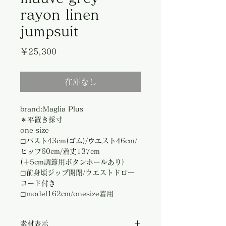
rayon linen
jumpsuit
価
￥25,300
格
在庫なし
brand:Maglia Plus
＊平置き採寸
one size
◻︎バスト43cm(ゴム)/ウエスト46cm/
ヒップ60cm/着丈137cm
(＋5cm調節用ボタンホールあり）
◻︎前身頃ジップ開閉/ウエストドロー
コード付き
◻︎model162cm/onesize着用
素材表示