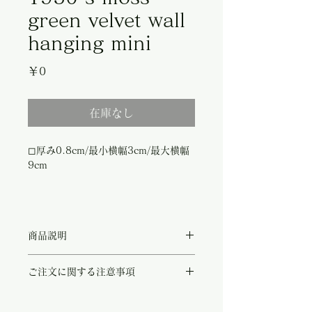
green velvet wall
hanging mini
価
￥0
格
在庫なし
◻︎厚み0.8cm/最小横幅3cm/最大横幅
9cm
商品説明
柔らかなモスグリーンに二人の貴婦人の絵が
ご注文に関する注意事項
飾られたイタリア製壁掛け。
ミラノ、ナヴィリオ地区で一月に一度だけ開
こちらの商品は店頭商品として同時販売致し
催される蚤の市で買い付けで、ヴェネチアで
ております。
長く美術商を営むムッシュとご縁があり買い