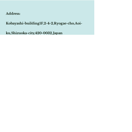
ご注文のタイミングで商品が完売している可
付けを決めました。
能性もございます。
二人の肖像画は勿論のこと、グリーンのベル
Address:
商品が欠品していた場合、改めてメールにて
ベットや鈍いゴールドの金具も大変美しくコ
ご連絡させて頂きます。
ンディションも最高です。
Kobayashi-building1F,2-4-2,Ryogae-cho,Aoi-
その際はご注文頂いた商品はキャンセルとな
お部屋に飾られるとグッとクラシカルで上品
りますので、ご了承の程
よろしくお願い致し
な雰囲気になり素敵です。
ku,Shizuoka-city,420-0032,Japan
ます。
尚、ビンテージ、またはアンティーク商品の
Open:10:30-19:30
為、経年に伴う変色や傷などは、返品の対象
の不良品となりませんので、ご返品はお受け
​Close:Monday (Open on national holiday
致しかねます。
Monday )
恐れ入りますが、状態をお写真で十分ご確認
の上お買い求めくださいませ。
Import select shop Stella
Email:
contact@stellashop-japan.com
Tel:
054-251-3735
特定商取引法に基づく表記について
Home
Onlineshop