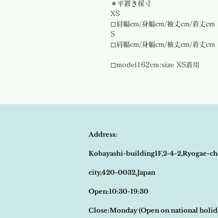
＊平置き採寸
XS
◻︎肩幅cm/身幅cm/袖丈cm/着丈cm
S
◻︎肩幅cm/身幅cm/袖丈cm/着丈cm
◻︎model162cm:size XS着用
Address:
Kobayashi-building1F,2-4-2,Ryogae-ch
city,420-0032,Japan
Open:10:30-19:30
​Close:Monday (Open on national holi