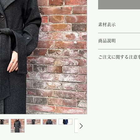
素材表示
◻︎virgin wool 100%
商品説明
◻︎ lining viscose 100%
◻︎main fabric origin Ita
チャコールグレーがシッ
ご注文に関する注意
こちらは今冬のMaiso
ク的な存在で、パリのシ
こちらの商品は店頭商品
です。
ご注文のタイミングで商
最大の特徴でもあるお襟
商品が欠品していた場合
くも、またボタンを上ま
す。
クでマニッシュにもなり
その際はご注文頂いた商
『Maison LENER』
の程
よろしくお願い致し
フランスで1954年に
継がれた職人技術を用い
トなコート」を届け続け
ートは卓越した職人の技
ドの縫製も手掛ける実績
素材は最高級のバージン
とは思えない程の驚きの
ブーツやスニーカーとも