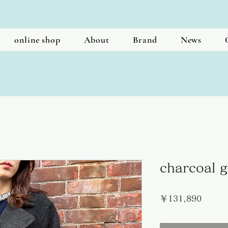
online shop
About
Brand
News
charcoal g
価
￥131,890
格