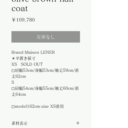
coat
価
￥109,780
格
在庫なし
Brand:Maison LENER
＊平置き採寸
XS SOLD OUT
◻︎肩幅53cm/身幅53cm/袖丈59cm/着
丈62cm
S
◻︎肩幅54cm/身幅55cm/袖丈60cm/着
丈64cm
◻︎model162cm:size XS着用
素材表示