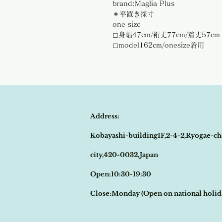
brand:Maglia Plus
＊平置き採寸
one size
◻︎身幅47cm/裄丈77cm/着丈57cm
◻︎model162cm/onesize着用
Address:
Kobayashi-building1F,2-4-2,Ryogae-ch
city,420-0032,Japan
Open:10:30-19:30
​Close:Monday (Open on national holi