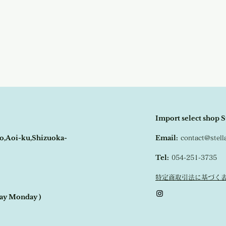
商品が欠品していた場合
程よくゆったりとしたシ
す。
デニムなどのカジュアル
その際はご注文頂いた商
いいただけます。
の程
よろしくお願い致し
ミントグリーン、グレー
ります。
Import select shop S
o,Aoi-ku,Shizuoka-
Email:
contact@stel
Tel:
054-251-3735
特定商取引法に基づく
day Monday )