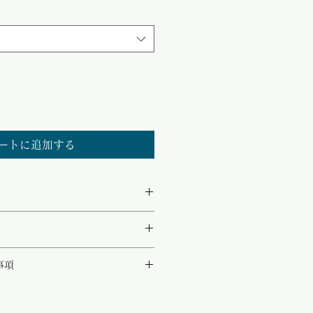
ー
ル
価
格
ートに追加する
ミントグリーンのシルク100%ニットト
事項
で最高の着心地を約束してくれます。
として同時販売致しております。
日本国内で生産されており、自然な光沢
品が完売している可能性もございます。
。