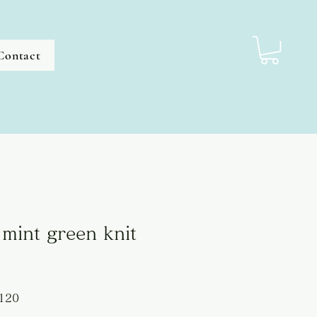
Contact
mint green knit
セ
120