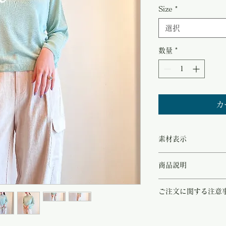
常
Size
*
価
選択
格
数量
*
カ
素材表示
◻︎silk 100%
商品説明
春の芽吹きを感じさせる
ご注文に関する注意
ップ。
滑らかな肌触りは軽やか
こちらの商品は店頭商品
また、こちらのシルクは
ご注文のタイミングで商
感が美しく目を惹きます