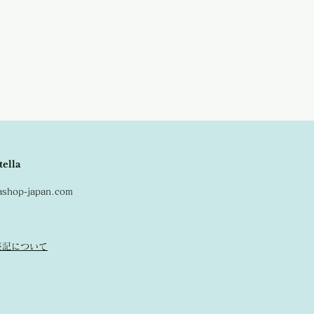
、改めてメールにてご連絡させて頂きま
ルエットが、体のラインを拾いすぎず、
からフェミニンなコーデまで幅広くお使
品はキャンセルとなりますので、ご了承
ます。
ジュ、ラベンダーの三色展開となってお
tella
lashop-japan.com
表記について