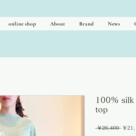
online shop
About
Brand
News
100% silk 
top
通
 ￥26,400 
￥21,