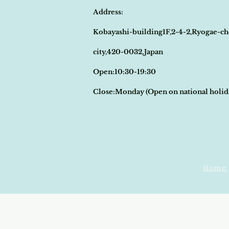
Address:
Kobayashi-building1F,2-4-2,Ryogae-ch
city,420-0032,Japan
Open:10:30-19:30
​Close:Monday (Open on national holi
Home