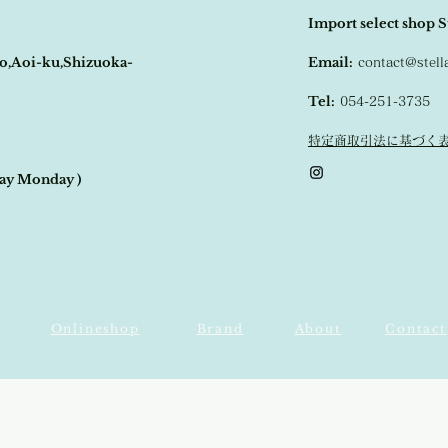
Import select shop S
o,Aoi-ku,Shizuoka-
Email:
contact@stel
Tel:
054-251-3735
特定商取引法に基づく
day Monday )
Onlineshop
​Brand
​About
​Contact