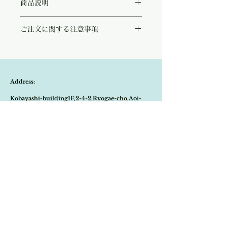
商品説明
シルクのような滑らかな肌ざわりが自慢のツ
ご注文に関する注意事項
イストスリーブコットンTシャツ。
爽やかで清潔感のあるホワイトは夏のコーデ
こちらの商品は店頭商品として同時販売致し
に合わせやすく、一枚あると大変使いやすい
ております。
アイテムです。
ご注文のタイミングで商品が完売している可
表面には上品な光沢があり、高級感溢れる上
能性もございます。
質なコットン100%の高密度生地を使用して
Address:
商品が欠品していた場合、改めてメールにて
おります。
ご連絡させて頂きます。
サイドにはスリット、また後身頃を少し長め
Kobayashi-building1F,2-4-2,Ryogae-cho,Aoi-
その際はご注文頂いた商品はキャンセルとな
にしたパターンでインしてもアウトしても美
りますので、ご了承の程
よろしくお願い致し
しいシルエットが楽しめます。
ku,Shizuoka-city,420-0032,Japan
ます。
ホワイト,グレージュの二色展開となってお
ります。
Open:10:30-19:30
​Close:Monday (Open on national holiday
Monday )
Import select shop Stella
Email:
contact@stellashop-japan.com
Tel:
054-251-3735