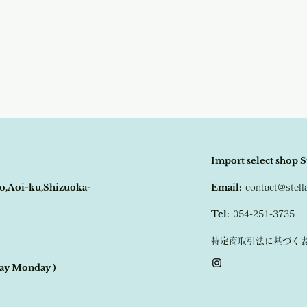
その際はご注文頂いた商
ブラック、サンドベージ
の程
よろしくお願い致し
しました。
Import select shop S
o,Aoi-ku,Shizuoka-
Email:
contact@stel
Tel:
054-251-3735
特定商取引法に基づく
day Monday )