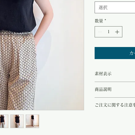
価
選択
格
数量
*
カ
素材表示
◻︎silk55%/linen45%
商品説明
シルク55%、リネン4
ご注文に関する注意
リネンのさらりとした清
せた、暑い季節にも心地
こちらの商品は店頭商品
肩周りを優しく覆うソフ
ご注文のタイミングで商
シルエットが魅力。
商品が欠品していた場合
パンツにもスカートにも
す。
ます。