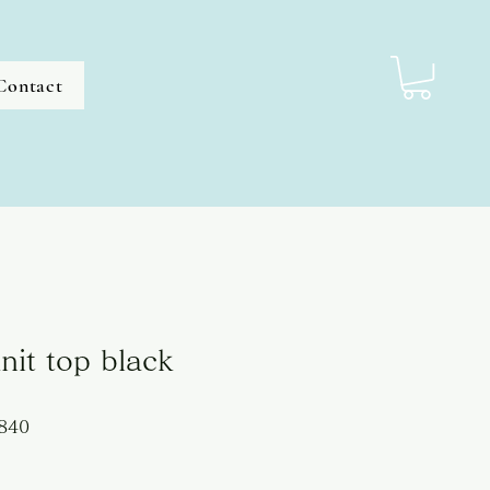
Contact
knit top black
セ
840
ー