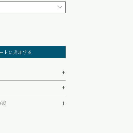
ル
価
格
ートに追加する
5%を使用した、上質なサマーニット。
事項
涼感に、シルクの滑らかな肌触りを合わ
よくお召しいただける一枚です。
として同時販売致しております。
トフレンチスリーブの、すっきりとした
品が完売している可能性もございます。
、改めてメールにてご連絡させて頂きま
合わせやすく、デイリーに活躍してくれ