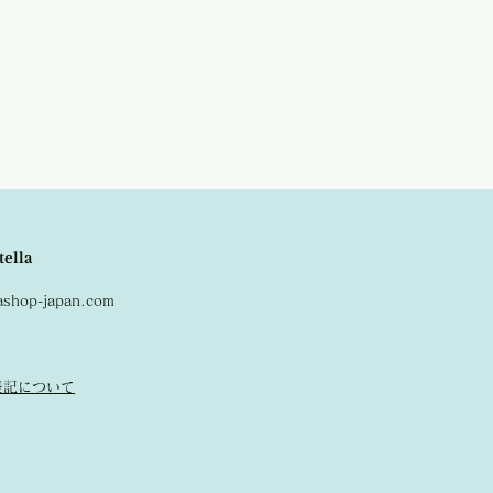
品はキャンセルとなりますので、ご了承
ュ、サックスブルーの三色をご用意いた
ます。
tella
lashop-japan.com
表記について