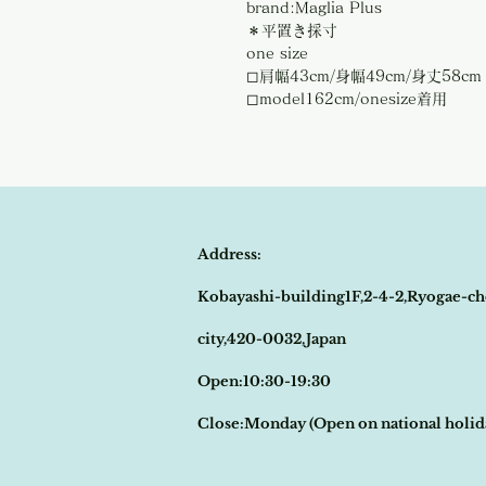
brand:Maglia Plus
＊平置き採寸
one size
◻︎肩幅43cm/身幅49cm/身丈58cm
◻︎model162cm/onesize着用
Address:
Kobayashi-building1F,2-4-2,Ryogae-ch
city,420-0032,Japan
Open:10:30-19:30
​Close:Monday (Open on national holi