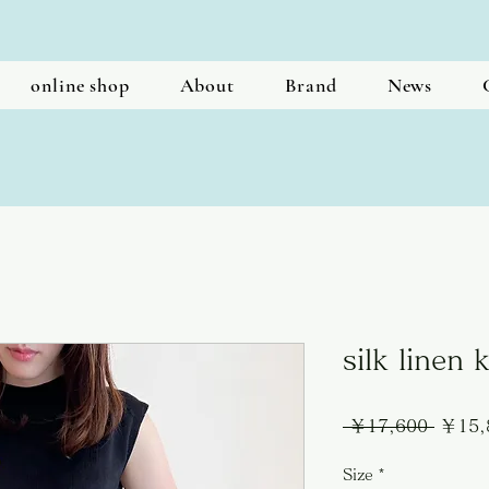
online shop
About
Brand
News
silk linen 
通
 ￥17,600 
￥15,
常
Size
*