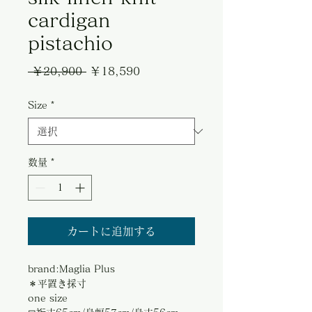
cardigan
pistachio
通
セ
 ￥20,900 
￥18,590
常
ー
Size
*
価
ル
格
価
格
数量
*
カートに追加する
brand:Maglia Plus
＊平置き採寸
one size