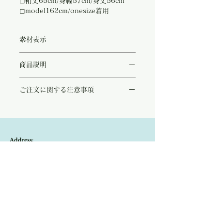
◻︎裄丈65cm/身幅57cm/身丈56cm
◻︎model162cm/onesize着用
素材表示
◻︎silk55%/linen45%
商品説明
シルク55％、リネン45％の上質な糸で編み
ご注文に関する注意事項
立てた、軽やかな着心地のニットカーディガ
ン。
こちらの商品は店頭商品として同時販売致し
シルクならではのなめらかな肌触りとほのか
ております。
な光沢、リネンのさらりとした清涼感を兼ね
ご注文のタイミングで商品が完売している可
備えた、春から夏にかけて活躍する一枚で
能性もございます。
す。
Address:
商品が欠品していた場合、改めてメールにて
程よくゆとりを持たせたシルエットは、さら
ご連絡させて頂きます。
りと羽織るだけでこなれた印象に。ボタンを
Kobayashi-building1F,2-4-2,Ryogae-cho,Aoi-
その際はご注文頂いた商品はキャンセルとな
留めてプルオーバーのように着こなすのもお
りますので、ご了承の程
よろしくお願い致し
すすめです。
ku,Shizuoka-city,420-0032,Japan
ます。
冷房対策や日除けとしてはもちろん、ワンピ
ースやスカート、パンツスタイルまで幅広い
Open:10:30-19:30
コーディネートに寄り添ってくれます。
​Close:Monday (Open on national holiday
肌に触れた瞬間、その軽やかさと心地よさを
感じていただけるシルクリネンニット。