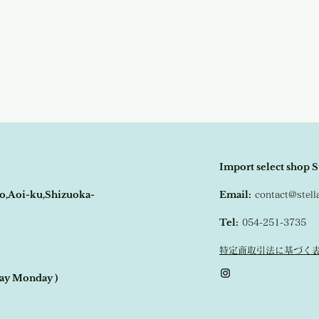
その際はご注文頂いた商
いいただけます。
の程
よろしくお願い致し
グレージュ、ラベンダー
ります。
Import select shop S
o,Aoi-ku,Shizuoka-
Email:
contact@stel
Tel:
054-251-3735
特定商取引法に基づく
day Monday )