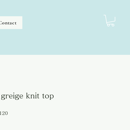
Contact
greige knit top
セ
120
ー