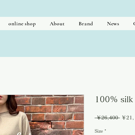
online shop
About
Brand
News
100% silk 
通
 ￥26,400 
￥21,
常
Size
*