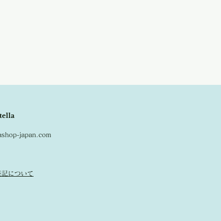
品はキャンセルとなりますので、ご了承
ます。
、ミントグリーンの三色展開となってお
tella
lashop-japan.com
表記について