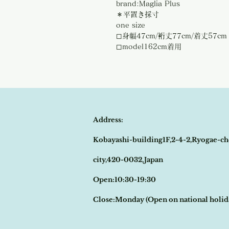
brand:Maglia Plus
＊平置き採寸
one size
◻︎身幅47cm/裄丈77cm/着丈57cm
◻︎model162cm着用
Address:
Kobayashi-building1F,2-4-2,Ryogae-ch
city,420-0032,Japan
Open:10:30-19:30
​Close:Monday (Open on national holi