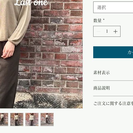
価
選択
格
数量
*
カ
素材表示
◻︎silk 100%
商品説明
シックで上品な印象が素
ご注文に関する注意
ットトップ。
滑らかな肌触りは軽やか
こちらの商品は店頭商品
また、こちらのシルクは
ご注文のタイミングで商
感が美しく目を惹きます
商品が欠品していた場合
程よくゆったりとしたシ
す。
デニムなどのカジュアル