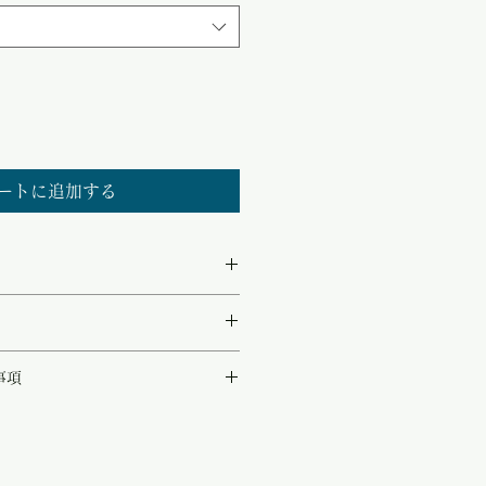
ル
価
格
ートに追加する
敵なグレージュカラーのシルク100%ニ
事項
で最高の着心地を約束してくれます。
として同時販売致しております。
日本国内で生産されており、自然な光沢
品が完売している可能性もございます。
。
、改めてメールにてご連絡させて頂きま
ルエットが、体のラインを拾いすぎず、
からフェミニンなコーデまで幅広くお使