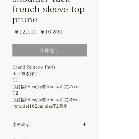
french sleeve top
prune
通
セ
 ￥12,100 
￥10,890
常
ー
在庫なし
価
ル
格
価
Brand:Suncoo Paris
格
＊平置き採寸
T1
◻︎肩幅38cm/身幅54cm/着丈47cm
T2
◻︎肩幅39cm/身幅56cm/着丈49cm
◻︎model162cm:sizeT2着用
素材表示
◻︎organic cotton100%