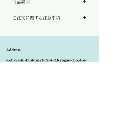
商品説明
サラサラとしたオーガニックコットン100%
ご注文に関する注意事項
で仕立てた、フレンチスリーブトップス。
肩に施されたタックデザインが美しい立体感
こちらの商品は店頭商品として同時販売致し
を生み出す、上品なフレンチスリーブトップ
ております。
ス。
ご注文のタイミングで商品が完売している可
肩先を自然に覆う絶妙なシルエットが、気に
能性もございます。
なる二の腕をさりげなくカバーしながら、ス
Address:
商品が欠品していた場合、改めてメールにて
ッキリとした印象に見せてくれます。
ご連絡させて頂きます。
裾はゴム仕様になっており、自然なブラウジ
Kobayashi-building1F,2-4-2,Ryogae-cho,Aoi-
その際はご注文頂いた商品はキャンセルとな
ングが生まれるため、ボトムにインせずバラ
りますので、ご了承の程
よろしくお願い致し
ンスよく着こなせるのも魅力。
ku,Shizuoka-city,420-0032,Japan
ます。
木の実のようなナチュラルなプルーンカラー
は、夏から秋へと季節が移ろってもなお素敵
Open:10:30-19:30
にお召しいただけます。
​Close:Monday (Open on national holiday
日常に、シンプルな中にもさりげないデザイ
ン性を感じられる大人のトップスです。
Monday )
プルーン、ネイビーブルーの二色展開です。
Import select shop Stella
Email:
contact@stellashop-japan.com
Tel:
054-251-3735