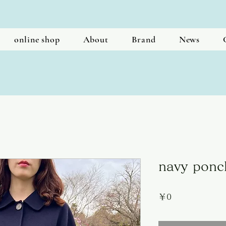
online shop
About
Brand
News
navy ponc
価
￥0
格