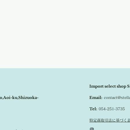
Import select shop S
o,Aoi-ku,Shizuoka-
Email:
contact@stel
Tel:
054-251-3735
特定商取引法に基づく