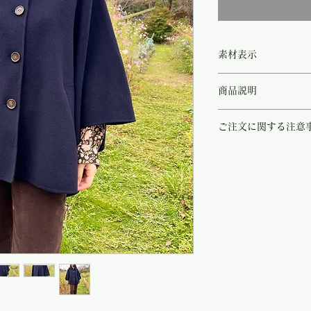
素材表示
◻︎wool100%
商品説明
深いネイビーブルーに茶
ご注文に関する注意
ンチョコート。
素材は艶のある最高級ウ
こちらの商品は店頭商品
感がございます。
ご注文のタイミングで商
大変軽くさらりと羽織れ
商品が欠品していた場合
羽織られてエレガントに
す。
す。
その際はご注文頂いた商
どことなくブリティッシ
の程
よろしくお願い致し
ルです。