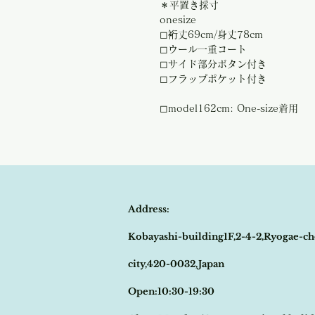
＊平置き採寸
onesize
◻︎裄丈69cm/身丈78cm
◻︎ウール一重コート
◻︎サイド部分ボタン付き
◻︎フラップポケット付き
◻︎model162cm: One-size着用
Address:
Kobayashi-building1F,2-4-2,Ryogae-ch
city,420-0032,Japan
Open:10:30-19:30