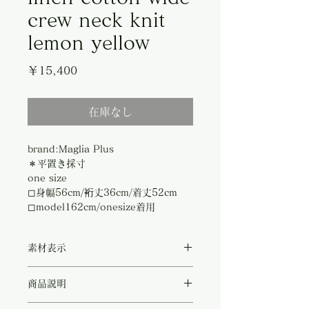
crew neck knit
lemon yellow
価
￥15,400
格
在庫なし
brand:Maglia Plus
＊平置き採寸
one size
◻︎身幅56cm/裄丈36cm/着丈52cm
◻︎model162cm/onesize着用
素材表示
◻︎linen 82%/cotton19%
商品説明
レモンイエローが軽やかでポップな印象のコ