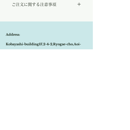
ご注文に関する注意事項
ットンリネンニット。
上質なコットン&リネンだけで作られてお
こちらの商品は店頭商品として同時販売致し
り、最高の着心地を約束してくれます。
ております。
ブランドネームともなっている『Maglia
ご注文のタイミングで商品が完売している可
Plus』はイタリア語でニットの意味を持ち、
能性もございます。
彼らの真髄ともなる美しい織物にスポットを
Address:
商品が欠品していた場合、改めてメールにて
あてたアイテムです。
ご連絡させて頂きます。
デニムに合わせて、または今シーズンも大変
Kobayashi-building1F,2-4-2,Ryogae-cho,Aoi-
その際はご注文頂いた商品はキャンセルとな
人気のあるホワイトカーゴにも素敵にコーデ
りますので、ご了承の程
よろしくお願い致し
ィネートしていただけます。
ku,Shizuoka-city,420-0032,Japan
ます。
レモンイエロー、ブルーグリーン、ミスティ
グレーの3色展開となっております。
Open:10:30-19:30
​Close:Monday (Open on national holiday
Monday )
Import select shop Stella
Email:
contact@stellashop-japan.com
Tel:
054-251-3735
特定商取引法に基づく表記について