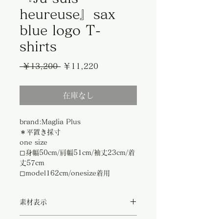
heureuse』sax
blue logo T-
shirts
通
セ
 ￥13,200 
￥11,220
常
ー
在庫なし
価
ル
格
価
brand:Maglia Plus
格
＊平置き採寸
one size
◻︎身幅50cm/肩幅51cm/袖丈23cm/着
丈57cm
◻︎model162cm/onesize着用
素材表示