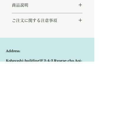
◻︎cotton100%
商品説明
『Ju suis heureuse』フランス語で、私は幸
ご注文に関する注意事項
せですを意味するメッセージTシャツ。
程よくゆとりのあるシルエットにハンドペイ
こちらの商品は店頭商品として同時販売致し
ント風のロゴが印象的。
ております。
シンプルな装いにさりげない遊び心が散りば
ご注文のタイミングで商品が完売している可
められています。
能性もございます。
デニムやプリントパンツなどにさらりと合わ
Address:
商品が欠品していた場合、改めてメールにて
せるだけで、どこかパリらしい空気を纏える
ご連絡させて頂きます。
一枚です。
Kobayashi-building1F,2-4-2,Ryogae-cho,Aoi-
その際はご注文頂いた商品はキャンセルとな
チャコールグレーに爽やかなサックスブルー
りますので、ご了承の程
よろしくお願い致し
のロゴ、アイボリーにロマンティックなロー
ku,Shizuoka-city,420-0032,Japan
ます。
ズピンクのロゴと二色展開となっておりま
す。
Open:10:30-19:30
​Close:Monday (Open on national holiday
Monday )
Import select shop Stella
Email:
contact@stellashop-japan.com
Tel:
054-251-3735