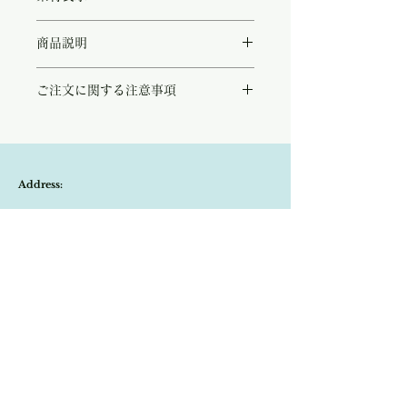
◻︎cotton 100%
商品説明
懐かしい石鹸を想わせる、優しい『しろ』の
ご注文に関する注意事項
アイボリーニット。
繊細な透かし編みで仕立てた軽やかな一枚で
こちらの商品は店頭商品として同時販売致し
す。
ております。
アイボリーは、編み地の細かさや陰影が映さ
ご注文のタイミングで商品が完売している可
れニットの良さも引き立ちます。
能性もございます。
ショート丈でバランスも取りやすく、また
Address:
商品が欠品していた場合、改めてメールにて
様々なカラーやスタイルにもよく馴染む一枚
ご連絡させて頂きます。
です。
Kobayashi-building1F,2-4-2,Ryogae-cho,Aoi-
その際はご注文頂いた商品はキャンセルとな
トップスとしても、カーディガンとしてもお
りますので、ご了承の程
よろしくお願い致し
使いいただける万能なアイテムです。
ku,Shizuoka-city,420-0032,Japan
ます。
Open:10:30-19:30
​Close:Monday (Open on national holiday
Monday )
Import select shop Stella
Email:
contact@stellashop-japan.com