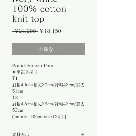
100% cotton
knit top
通
セ
 ￥24,200 
￥18,150
常
ー
在庫なし
価
ル
格
価
Brand:Suncoo Paris
格
＊平置き採寸
T1
肩幅40cm/袖丈37cm/身幅42cm/着丈
51cm
T2
肩幅42cm/袖丈39cm/身幅43cm/着丈
53cm
◻︎model162cm:sizeT2着用
素材表示