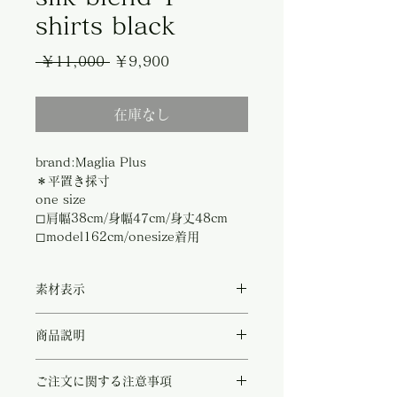
shirts black
通
セ
 ￥11,000 
￥9,900
常
ー
在庫なし
価
ル
格
価
brand:Maglia Plus
格
＊平置き採寸
one size
◻︎肩幅38cm/身幅47cm/身丈48cm
◻︎model162cm/onesize着用
素材表示
◻︎tencel63%/cotton30%/silk7%
商品説明
テンセルとコットンをベースに、シルクをブ
ご注文に関する注意事項
レンドした上質な素材を使用したTシャツ。