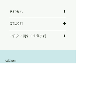
素材表示
◻︎tencel63%/cotton30%/silk7%
商品説明
テンセルとコットンをベースに、シルクをブ
ご注文に関する注意事項
レンドした上質な素材を使用したTシャツ。
さらりとした肌触りと、しなやかな落ち感が
こちらの商品は店頭商品として同時販売致し
魅力です。
ております。
肩を自然に覆う立体的なデザインは、気にな
ご注文のタイミングで商品が完売している可
る腕まわりをすっきりと見せながら、シンプ
能性もございます。
ルな中にもさりげないアクセントを添えてく
Address:
商品が欠品していた場合、改めてメールにて
れます。
ご連絡させて頂きます。
パンツにもスカートにも合わせやすく、一枚
Kobayashi-building1F,2-4-2,Ryogae-cho,Aoi-
その際はご注文頂いた商品はキャンセルとな
で軽やかに決まる大人のためのデイリーアイ
りますので、ご了承の程
よろしくお願い致し
テム。
ku,Shizuoka-city,420-0032,Japan
ます。
カラーは、深みのあるブルーグリーン、やさ
しいグレージュ、シックなブラックの3色を
Open:10:30-19:30
ご用意しました。
​Close:Monday (Open on national holiday
暑い季節にも心地よくお召しいただける、毎
日のワードローブに加えたい一枚です。
Monday )