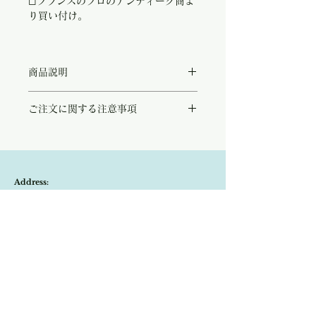
◻︎フランスのプロのアンティーク商よ
り買い付け。
商品説明
クリスタルのヴィンテージワイングラス。
ご注文に関する注意事項
透明なクリスタルに繊細なカットが施され、
光を受ける度に美しい輝きを見せてくれま
こちらの商品は店頭商品として同時販売致し
す。
ております。
白ワインはもちろん、ポートワインやデザー
ご注文のタイミングで商品が完売している可
トワインを楽しむのに丁度いい小ぶりで上品
能性もございます。
なサイズ感です。
Address:
商品が欠品していた場合、改めてメールにて
窓辺の月明かりやキャンドルの光をうつし、
ご連絡させて頂きます。
ロマンティックな夜にぴったりなグラス。
Kobayashi-building1F,2-4-2,Ryogae-cho,Aoi-
その際はご注文頂いた商品はキャンセルとな
刻印はございませんが、デザインからおよそ
りますので、ご了承の程よろしくお願い致し
1960年代から1980年代のフランスのお品
ku,Shizuoka-city,420-0032,Japan
ます。
と推測できます。
尚、ビンテージ、またはアンティーク商品の
小傷などもなく大変美しいコンディションで
Open:10:30-19:30
為、経年に伴う変色や傷などは、返品の対象
す。
の不良品となりませんので、ご返品はお受け
​Close:Monday (Open on national holiday
フランス在住のプロのアンティーク商から買
致しかねます。
い付けいたしました。
Monday )
恐れ入りますが、状態をお写真で十分ご確認
の上お買い求めくださいませ。