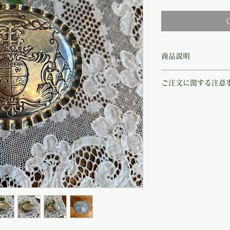
商品説明
パリ三大蚤の市とも称さ
ご注文に関する注意
ルバー製ジュエリーボッ
蓋と箱の表面にはキリス
こちらの商品は店頭商品
おり、大変貴重で、また
ご注文のタイミングで商
蓋を開けると中のボック
商品が欠品していた場合
現代でも美術品としてご
す。
す。
その際はご注文頂いた商
裏面にはシルバーの偽物
の程
よろしくお願い致し
用されていた男性の横顔
尚、ビンテージ、または
1890'から1920'
や傷などは、返品の対象
30年以上お店を持たれ
受け致しかねます。
ーを扱う骨董商のマダム
恐れ入りますが、状態を
さいませ。