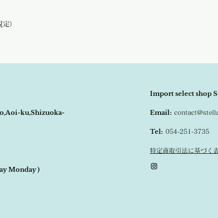
規定）
Import select shop S
o,Aoi-ku,Shizuoka-
Email:
contact@stel
Tel:
054-251-3735
特定商取引法に基づく
day Monday )