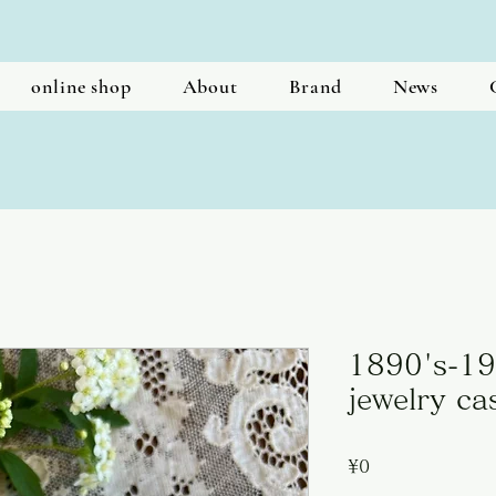
online shop
About
Brand
News
1890's-192
jewelry ca
Price
¥0