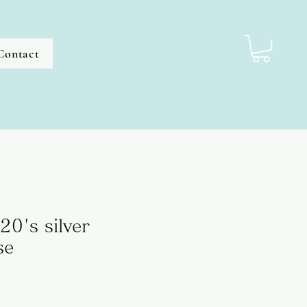
Contact
0's silver
se