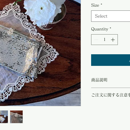
Size
*
Select
Quantity
*
商品説明
パリ蚤の市で買い付けた19
ご注文に関する注意
グ。
繊細なメタルメッシュが
こちらの商品は店頭商品
クラスプがクラシカルな
ご注文のタイミングで商
優の小道具のよう。
商品が欠品していた場合
ドレスアップしたお洋服
す。
ルにもマッチする素敵な
その際はご注文頂いた商
クラスプ部分のラインス