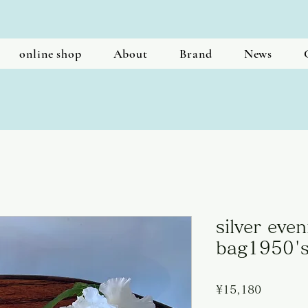
online shop
About
Brand
News
silver even
bag1950's
Price
¥15,180