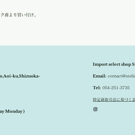
の程よろしくお願い致し
も良いコンディションで
尚、ビンテージ、または
パリ蚤の市に30年以上
や傷などは、返品の対象
扱うアンティーク商のマ
ーク商より買い付け。
受け致しかねます。
恐れ入りますが、状態を
さいませ。
Import select shop S
o,Aoi-ku,Shizuoka-
Email:
contact@stel
Tel:
054-251-3735
特定商取引法に基づく
day Monday )