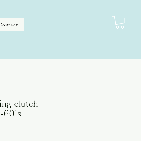
Contact
ing clutch
-60's