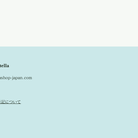
ます。
す。
アンティーク商品の為、経年に伴う変色
出展されているバッグやレース等を専門に
の不良品となりませんので、ご返品はお
ダムより買い付け致しました。
お写真で十分ご確認の上お買い求めくだ
tella
lashop-japan.com
表記について