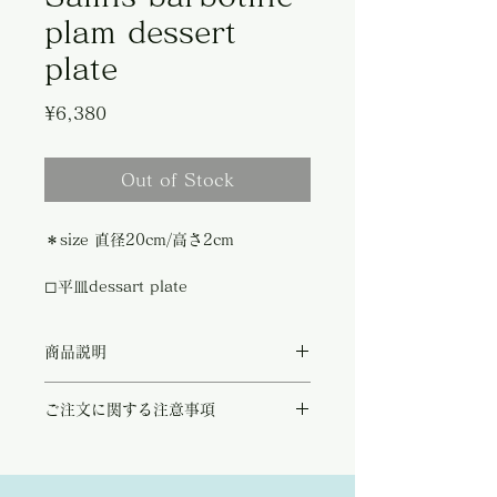
plam dessert
plate
Price
¥6,380
Out of Stock
＊size 直径20cm/高さ2cm
◻︎平皿dessart plate
商品説明
フランス東部、サラン レ バンでは19世紀、
ご注文に関する注意事項
1857年から陶器の制作が始まりました。
アイボリーの柔らかな印象のプレートに桃や
こちらの商品は店頭商品として同時販売致し
ぶどう、洋梨などのフルーツが瑞々しく描か
ております。
れており、美しさに思わずうっとりとしてし
ご注文のタイミングで商品が完売している可
まいます。