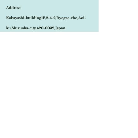
能性もございます。
『バルボティーヌ』フランス語でデコボコと
Address:
商品が欠品していた場合、改めてメールにて
いう意味を持つ名の通り、表面は凹凸があ
ご連絡させて頂きます。
り、味わいがあります。
Kobayashi-building1F,2-4-2,Ryogae-cho,Aoi-
その際はご注文頂いた商品はキャンセルとな
欠けやヒビもなく使用感はほぼありません。
りますので、ご了承の程
よろしくお願い致し
デッドストックの可能性が高い大変良い状態
ku,Shizuoka-city,420-0032,Japan
ます。
です。
尚、ビンテージ、またはアンティーク商品の
およそ1957-1970年に作られました。
Open:10:30-19:30
為、経年に伴う変色や傷などは、返品の対象
の不良品となりませんので、ご返品はお受け
​Close:Monday (Open on national holiday
致しかねます。
Monday )
恐れ入りますが、状態をお写真で十分ご確認
の上お買い求めくださいませ。
Import select shop Stella
また、こちらは在庫が数枚ございますので、
状態等お写真の物と違う場合もございます。
Email:
contact@stellashop-japan.com
そちらの点に付きましても何卒ご了承下さい
ませ。
Tel:
054-251-3735
特定商取引法に基づく表記について
Home
Onlineshop
​Brand