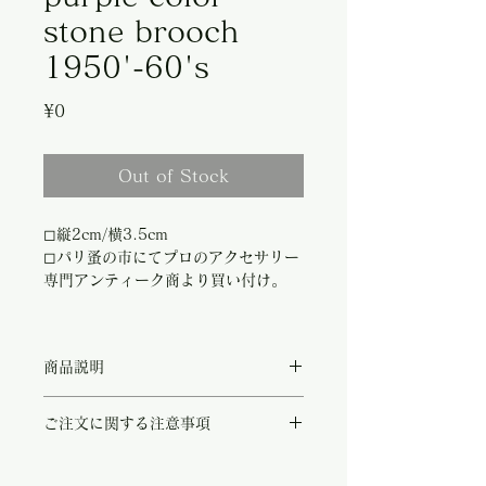
stone brooch
1950'-60's
Price
¥0
Out of Stock
◻︎縦2cm/横3.5cm
◻︎パリ蚤の市にてプロのアクセサリー
専門アンティーク商より買い付け。
商品説明
1950's-60's年代のストーンヴィンテージ
ご注文に関する注意事項
ブローチ。
パリの蚤の市にて、アンティークアクセサリ
こちらの商品は店頭商品として同時販売致し
ー専門のマダムより買い付けをいたしまし
ております。
た。