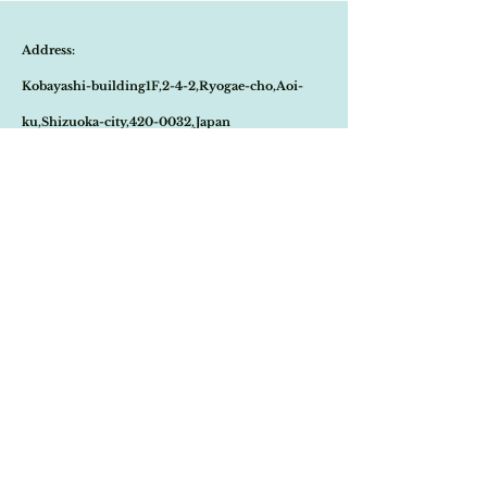
ご注文のタイミングで商品が完売している可
横長のシルエットに、透明感のあるパープル
能性もございます。
のガラスストーンをあしらった上品なデザイ
Address:
商品が欠品していた場合、改めてメールにて
ン。
ご連絡させて頂きます。
ストーンはクリアな質感で光を受けると柔ら
Kobayashi-building1F,2-4-2,Ryogae-cho,Aoi-
その際はご注文頂いた商品はキャンセルとな
かく輝きます。
りますので、ご了承の程よろしくお願い致し
ゴールドフィールドの台座には1/20 12K
ku,Shizuoka-city,420-0032,Japan
ます。
GF(12金ゴールド)の刻印があり、また繊細
尚、ビンテージ、またはアンティーク商品の
な金細工は当時の職人の丁寧な作りが感じら
Open:10:30-19:30
為、経年に伴う変色や傷などは、返品の対象
れます。
の不良品となりませんので、ご返品はお受け
​Close:Monday (Open on national holiday
ジャケットやブラウス、ニットやストールな
致しかねます。
どに付けると、グッとお洒落で華やかな装い
Monday )
恐れ入りますが、状態をお写真で十分ご確認
となり素敵。
の上お買い求めくださいませ。
時を経たヴィンテージならではの温もりも感
Import select shop Stella
じられるデザインを、現在のコーデにプラス
してお洒落をお楽しみくださいませ。
Email:
contact@stellashop-japan.com
Tel:
054-251-3735
特定商取引法に基づく表記について
Home
Onlineshop