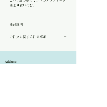
◻︎パリ蚤の市にてプロのアンティーク
商より買い付け。
商品説明
葡萄モチーフが愛らしい琥珀色のヴィンテー
ご注文に関する注意事項
ジブローチ。
およそ1930年〜1950年頃に作られたであ
こちらの商品は店頭商品として同時販売致し
ろうこちらは、フランスで大変人気のあった
ております。
デザインです。
ご注文のタイミングで商品が完売している可
セルロイドと思われる軽やかな素材でつけや
能性もございます。
すく、ヴィンテージらしい温かみのある質感
Address:
商品が欠品していた場合、改めてメールにて
やカラーが特徴的です。
ご連絡させて頂きます。
琥珀色の葡萄の粒が揺れるデザインが素敵
Kobayashi-building1F,2-4-2,Ryogae-cho,Aoi-
その際はご注文頂いた商品はキャンセルとな
で、ニットやブラウスなど様々なアイテムの
りますので、ご了承の程よろしくお願い致し
アクセントに！
ku,Shizuoka-city,420-0032,Japan
ます。
パリのジュシュー蚤の市でプロのアンティー
尚、ビンテージ、またはアンティーク商品の
クアクセサリー商から買い付け致しました。
Open:10:30-19:30
為、経年に伴う変色や傷などは、返品の対象
の不良品となりませんので、ご返品はお受け
​Close:Monday (Open on national holiday
致しかねます。
Monday )
恐れ入りますが、状態をお写真で十分ご確認
の上お買い求めくださいませ。